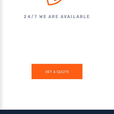
24/7 WE ARE AVAILABLE
Make A Call & Get
Appointment
GET A QUOTE