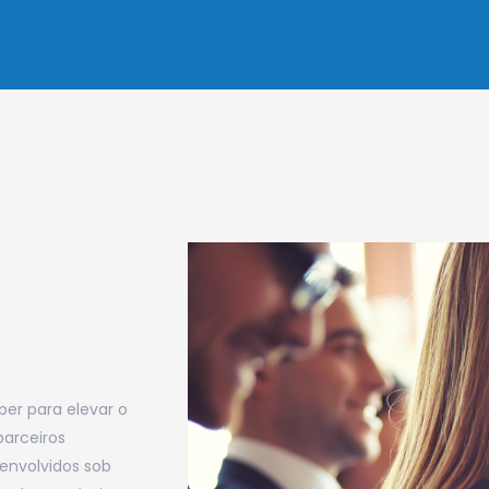
per para elevar o
parceiros
envolvidos sob