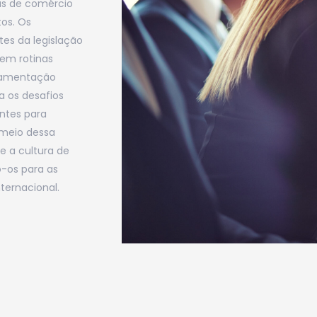
as de comércio
tos. Os
es da legislação
 em rotinas
ndamentação
a os desafios
antes para
 meio dessa
e a cultura de
o-os para as
ternacional.