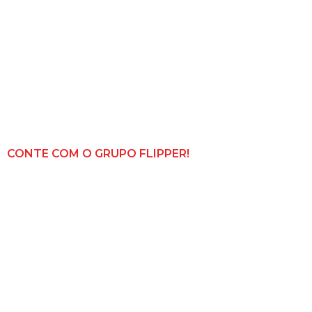
CONTE COM O GRUPO FLIPPER!
Faça sua cotaçã
conosco